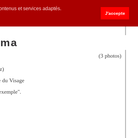
contenus et services adaptés.
J'accepte
ntact Etc...
ama
(3 photos)
z)
e du Visage
'exemple".