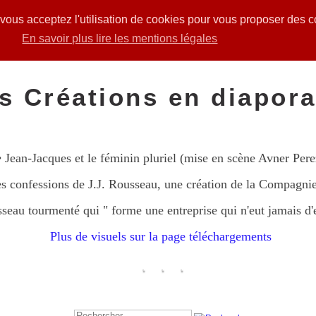
, vous acceptez l'utilisation de cookies pour vous proposer des 
En savoir plus lire les mentions légales
Spectacles
Livrets
Créations
Blog
ILs en parlent
Co
s Créations en diapor
• Jean-Jacques et le féminin pluriel (mise en scène Avner Pere
es confessions de J.J. Rousseau, une création de la Compagni
eau tourmenté qui " forme une entreprise qui n'eut jamais d
Plus de visuels sur la page téléchargements