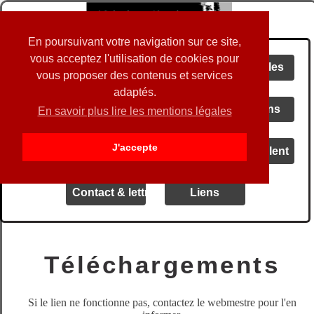
En poursuivant votre navigation sur ce site,
vous acceptez l'utilisation de cookies pour
Accueil
Actualités
Spectacles
vous proposer des contenus et services
adaptés.
Audio
Vidéos
Créations
En savoir plus lire les mentions légales
J'accepte
Livrets
Blog
Ils en parlent
Contact & lettre d' info
Liens
Téléchargements
Si le lien ne fonctionne pas, contactez le webmestre pour l'en