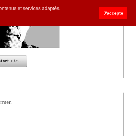
contenus et services adaptés.
J'accepte
ntact Etc...
ormer.