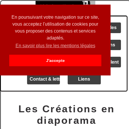
En poursuivant votre navigation sur ce site,
vous acceptez l'utilisation de cookies pour
Accueil
Actualités
Spectacles
vous proposer des contenus et services
adaptés.
Audio
Vidéos
Créations
En savoir plus lire les mentions légales
J'accepte
Livrets
Blog
Ils en parlent
Contact & lettre d' info
Liens
Les Créations en
diaporama