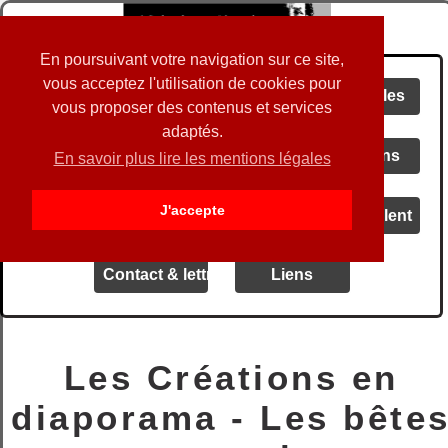
En poursuivant votre navigation sur ce site,
vous acceptez l'utilisation de cookies pour
Accueil
Actualités
Spectacles
vous proposer des contenus et services
adaptés.
Audio
Vidéos
Créations
En savoir plus lire les mentions légales
J'accepte
Livrets
Blog
Ils en parlent
Contact & lettre d' info
Liens
Les Créations en
diaporama -
Les bête